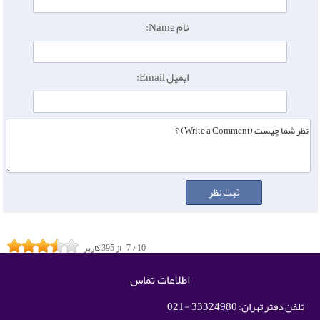
نام Name:
ایمیل Email:
10
/
7
از
395
کاربر
اطلاعات تماس
تلفن دفتر تهران: 33324980 -021