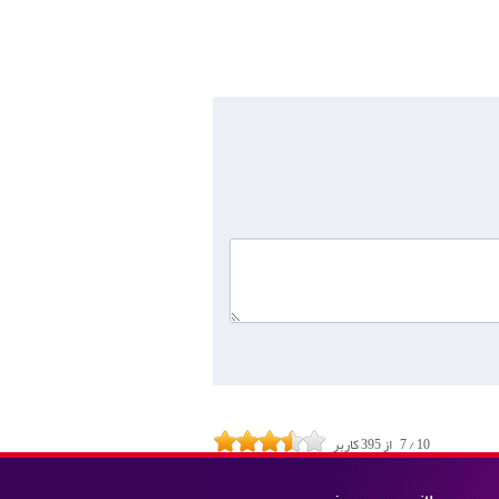
10
/
7
از
395
کاربر