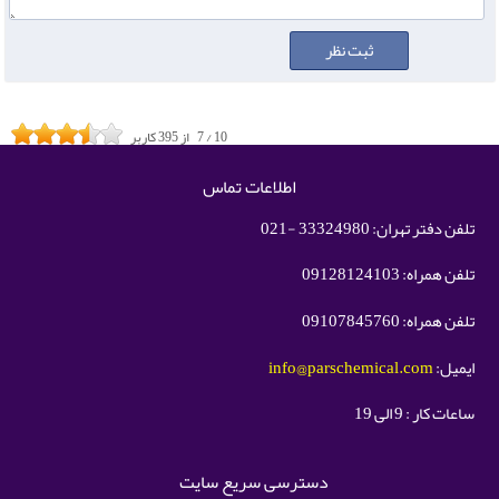
10
/
7
از
395
کاربر
اطلاعات تماس
تلفن دفتر تهران: 33324980 -021
تلفن همراه: 09128124103
تلفن همراه: 09107845760
ایمیل:
info@parschemical.com
ساعات کار : 9 الی 19
دسترسی سریع سایت