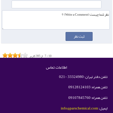
10
/
7
از
395
کاربر
اطلاعات تماس
تلفن دفتر تهران: 33324980 -021
تلفن همراه: 09128124103
تلفن همراه: 09107845760
ایمیل:
info@parschemical.com