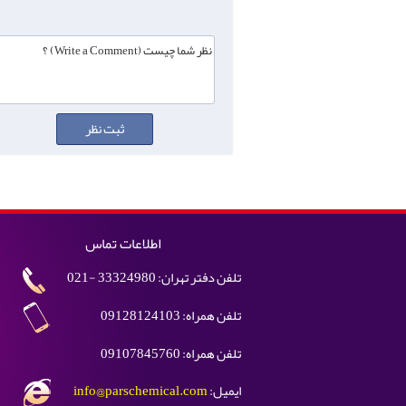
اطلاعات تماس
تلفن دفتر تهران: 33324980 -021
تلفن همراه: 09128124103
تلفن همراه: 09107845760
ایمیل:
info@parschemical.com