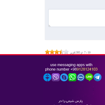
10
/
7
از
395
کاربر