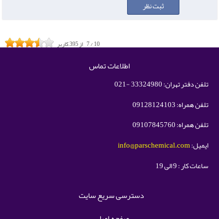
10
/
7
از
395
کاربر
اطلاعات تماس
تلفن دفتر تهران: 33324980 -021
تلفن همراه: 09128124103
تلفن همراه: 09107845760
ایمیل:
info@parschemical.com
ساعات کار : 9 الی 19
دسترسی سریع سایت
صفحه اصلی