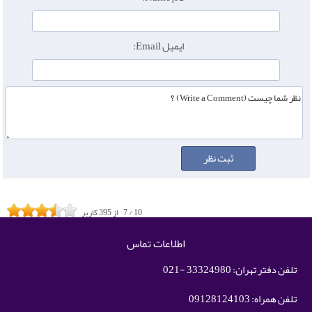
ایمیل Email:
10
/
7
از
395
کاربر
اطلاعات تماس
تلفن دفتر تهران: 33324980 -021
تلفن همراه: 09128124103