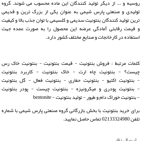
روسیه و ... از دیگر تولید کنندگان این ماده محسوب می شوند. گروه
تولیدی و صنعتی پارس شیمی به عنوان یکی از بزرگ ترین و قدیمی
ترین توليد كنندگان بنتونيت سدیمی و کلسیمی با توان جذب بالا و کیفیت
و قیمت رقابتی آمادگی عرضه این محصول را به صورت عمده جهت
استفاده در کارخانجات و صنایع مختلف کشور دارد.
کلمات مرتبط : فروش بنتونیت - قیمت بنتونیت - بنتونیت خاک رس
چیست؟ - بنتونیت چاه ارت - خاک بنتونیت - کاربرد بنتونیت
- بنتونیت اکتیو - بنتونیت حفاری - بنتونیت فعال - گل بنتونیت
- بنتونیت پودری و میکرونیزه - بنتونیت چیست - پودر بنتونیت
- بنتونیت خوراک دام و طیور - تولید بنتونیت - bentonite
برای خرید بنتونیت با بخش بازرگانی گروه صنعتی پارس شیمی با شماره
تلفن 02133324980 تماس حاصل نمایید.
ارسال نظر