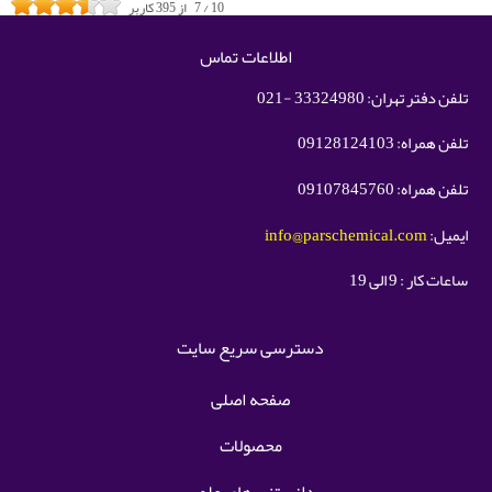
10
/
7
از
395
کاربر
اطلاعات تماس
تلفن دفتر تهران: 33324980 -021
تلفن همراه: 09128124103
تلفن همراه: 09107845760
ایمیل:
info@parschemical.com
ساعات کار : 9 الی 19
دسترسی سریع سایت
صفحه اصلی
محصولات
دانستنی های علمی