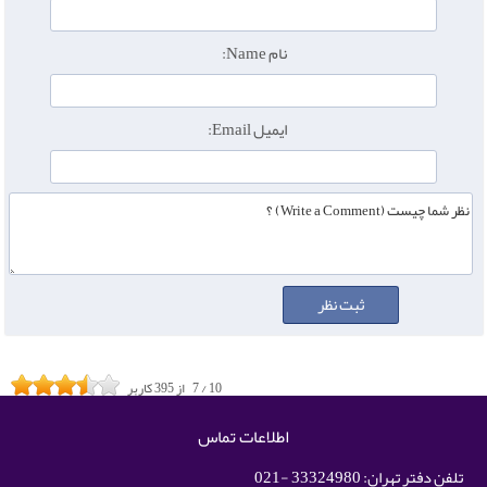
نام Name:
ایمیل Email:
10
/
7
از
395
کاربر
اطلاعات تماس
تلفن دفتر تهران: 33324980 -021