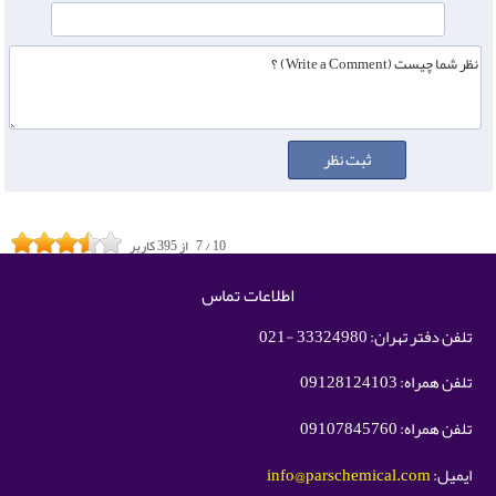
10
/
7
از
395
کاربر
اطلاعات تماس
تلفن دفتر تهران: 33324980 -021
تلفن همراه: 09128124103
تلفن همراه: 09107845760
ایمیل:
info@parschemical.com