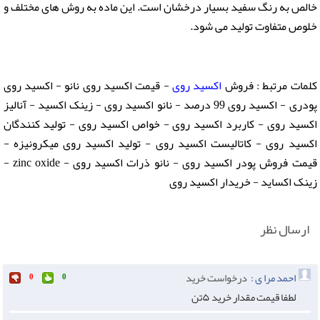
خالص به رنگ سفید بسیار درخشان است. این ماده به روش های مختلف و
خلوص متفاوت تولید می شود.
کلمات مرتبط : فروش
اکسید روی
- قیمت اکسید روی نانو - اکسید روی
پودری - اکسید روی 99 درصد - نانو اکسید روی - زینک اکسید - آنالیز
اکسید روی - کاربرد اکسید روی - خواص اکسید روی - تولید کنندگان
اکسید روی - کاتالیست اکسید روی - تولید اکسید روی میکرونیزه -
قیمت فروش پودر اکسید روی - نانو ذرات اکسید روی - zinc oxide -
زینک اکساید - خریدار اکسید روی
ارسال نظر
احمد مرا ی :
درخواست خرید
0
0
لطفا قیمت مقدار خرید ۵تن