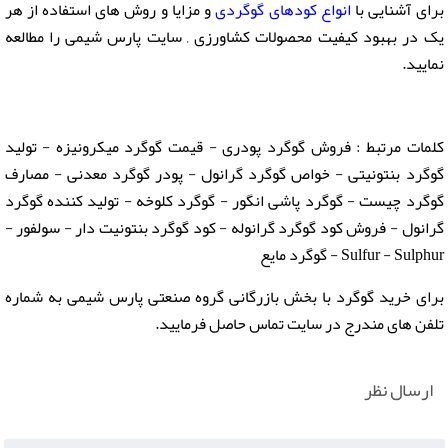
برای آشنایی با
انواع کودهای گوگردی
و مزایا و روش های استفاده از هر
یک در بهبود کیفیت محصولات کشاورزی , سایت پارس شیمی را مطالعه
نمایید.
کلمات مرتبط : فروش گوگرد پودری - قیمت گوگرد میکرونیزه - تولید
گوگرد بنتونیتی - خواص گوگرد گرانول - پودر گوگرد معدنی - مصارف
گوگرد چیست - گوگرد پاشی انگور - گوگرد کلوخه - تولید کننده گوگرد
گرانول - فروش کود گوگرد گرانوله - کود گوگرد بنتونیت دار - سولفور -
Sulfur - Sulphur - گوگرد مایع
برای خرید گوگرد با بخش بازرگانی گروه صنعتی پارس شیمی به شماره
تلفن های مندرج در سایت تماس حاصل فرمایید.
ارسال نظر