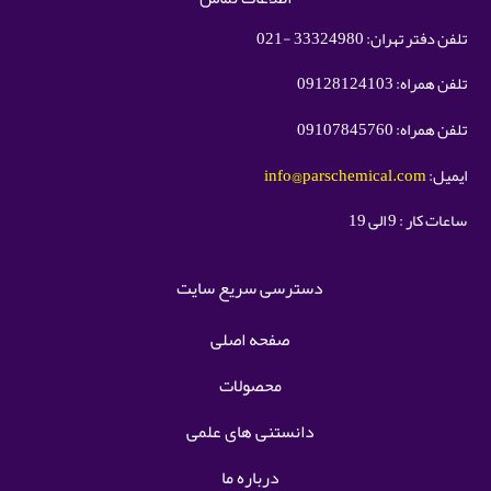
تلفن دفتر تهران: 33324980 -021
تلفن همراه: 09128124103
تلفن همراه: 09107845760
ایمیل:
info@parschemical.com
ساعات کار : 9 الی 19
دسترسی سریع سایت
صفحه اصلی
محصولات
دانستنی های علمی
درباره ما