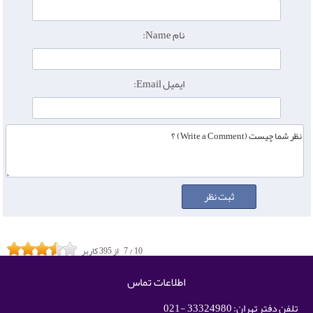
نام Name:
ایمیل Email:
10
/
7
از
395
کاربر
اطلاعات تماس
تلفن دفتر تهران: 33324980 -021