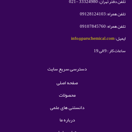
تلفن دفتر تهران: 33324980 -021
تلفن همراه: 09128124103
تلفن همراه: 09107845760
ایمیل:
info@parschemical.com
ساعات کار : 9 الی 19
دسترسی سریع سایت
صفحه اصلی
محصولات
دانستنی های علمی
درباره ما