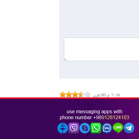
10
/
7
از
395
کاربر