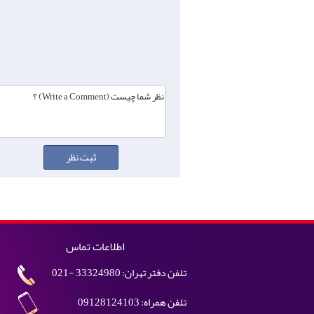
اطلاعات تماس
تلفن دفتر تهران: 33324980 -021
تلفن همراه: 09128124103