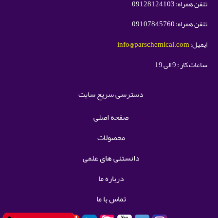
تلفن همراه: 09128124103
تلفن همراه: 09107845760
ایمیل:
info@parschemical.com
ساعات کار : 9 الی 19
دسترسی سریع سایت
صفحه اصلی
محصولات
دانستنی های علمی
درباره ما
تماس با ما