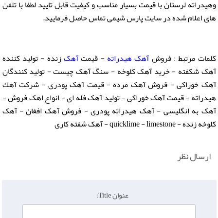
وهيدراته لرستان با قیمت بسیار مناسب و کیفیت قابل تایید لطفا با تلفن
های اعلام شده در سایت پارس شیمی تماس حاصل فرمایید.
کلمات مرتبط : فروش
آهک هیدراته
- قیمت
آهک
زنده - تولید کننده
آهک شکفته - خرید آهک کلوخه - سنگ آهک چیست - تولید کنندگان
آهک خوراکی - فروش آهک مرده - قیمت آهک پودری - شرکت آهك
هیدراته - قیمت آهک خوراکی - تولید آهک فله ای - انواع اهک فروش -
آهک به انگلیسی - آهک هیدراته پودری - فروش آهک افغان - آهک
کلوخه زنده - quicklime - limestone - آهک شفته کاری
ارسال نظر
عنوان Title: