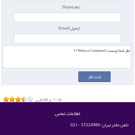
نام Name:
ایمیل Email:
10
/
7
از
395
کاربر
اطلاعات تماس
تلفن دفتر تهران: 33324980 -021